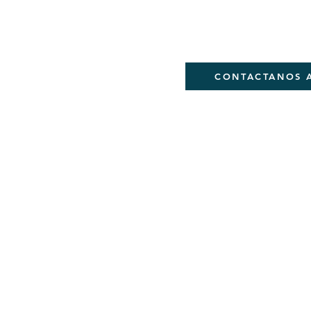
Si quieres ser parte de
DEJANOS TU CORREO
CONTACTANOS 