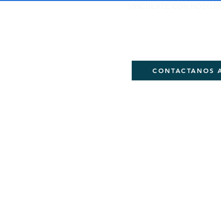
VINCULATE CON NOSOT
Si quieres ser parte de
DEJANOS TU CORREO
CONTACTANOS 