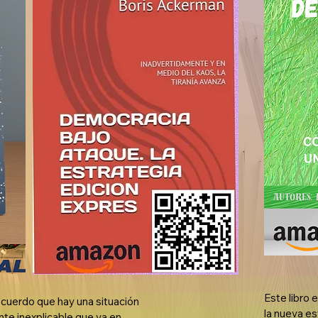
Este libro 
acuerdo que hay una situación 
la nueva es
e inexplicable que va en 