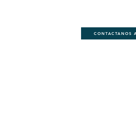
Si quieres ser parte de
DEJANOS TU CORREO
CONTACTANOS 