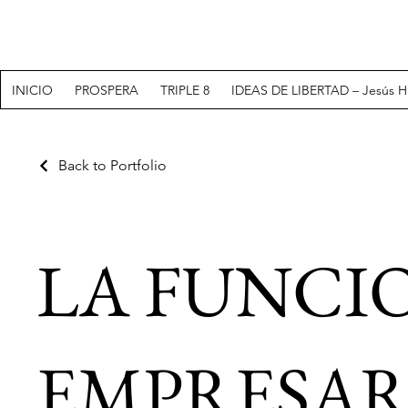
INICIO
PROSPERA
TRIPLE 8
IDEAS DE LIBERTAD – Jesús H
Back to Portfolio
LA FUNCI
EMPRESAR