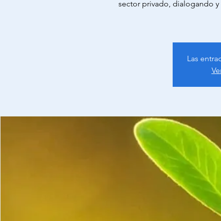
sector privado, dialogando y
Las entra
Ve