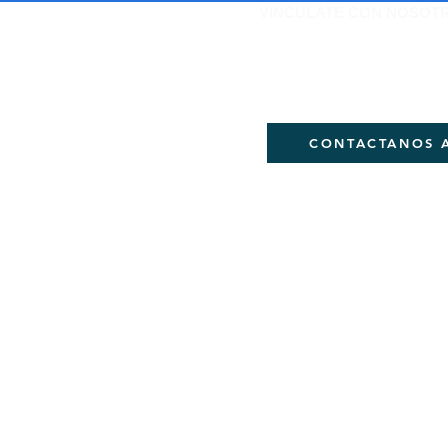
VINCULATE CON NOSOT
Si quieres ser parte de
DEJANOS TU CORREO
CONTACTANOS 